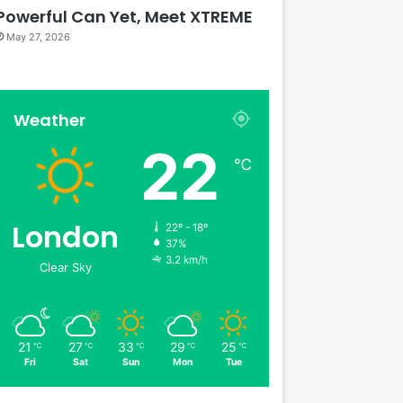
Powerful Can Yet, Meet XTREME
May 27, 2026
Weather
22
℃
London
22º - 18º
37%
3.2 km/h
Clear Sky
21
27
33
29
25
℃
℃
℃
℃
℃
Fri
Sat
Sun
Mon
Tue