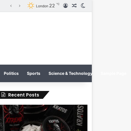
℃
22
Log In
Random Article
Switch skin
KRATOS XTREME Energy Drink Launches Worldwide on July 4, 2026 as KRATOS and Co. Expands Its Global Footprint
London
Politics
Sports
Science & Technology
Sample Page
Recent Posts