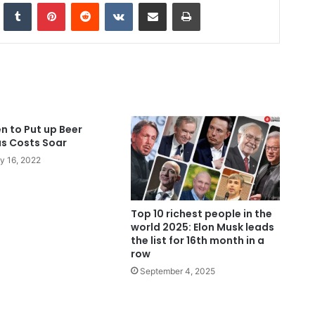
nkedIn
Tumblr
Pinterest
Reddit
VKontakte
Share via Email
Print
n to Put up Beer
as Costs Soar
y 16, 2022
Top 10 richest people in the
world 2025: Elon Musk leads
the list for 16th month in a
row
September 4, 2025