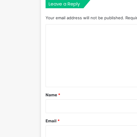
Leave a Reply
Your email address will not be published.
Requi
C
o
m
m
e
n
t
*
Name
*
Email
*